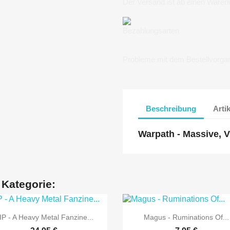
Der Versand ist ab einen Waren
Bezahlungsarten
Probleme mit dem Bestellvorga
Beschreibung
Arti
Warpath - Massive, V
 Kategorie:


Vorschau
Vorschau
IP - A Heavy Metal Fanzine...
Magus - Ruminations Of...