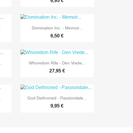
6,95 €

Vorschau
.
Domination Inc. - Memoir...
6,50 €

Vorschau
..
Whoredom Rife - Den Vrede...
27,95 €

Vorschau
.
God Dethroned - Passiondale...
9,95 €