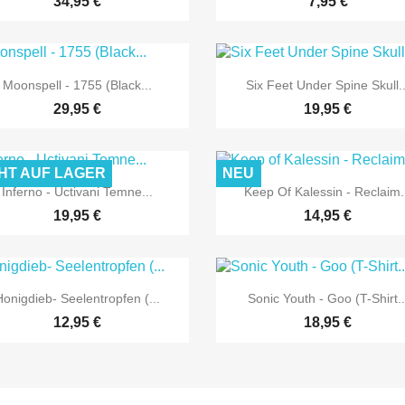
34,95 €
7,95 €


Vorschau
Vorschau
Moonspell - 1755 (Black...
Six Feet Under Spine Skull..
29,95 €
19,95 €
HT AUF LAGER
NEU


Vorschau
Vorschau
Inferno - Uctivani Temne...
Keep Of Kalessin - Reclaim.
19,95 €
14,95 €


Vorschau
Vorschau
Honigdieb- Seelentropfen (...
Sonic Youth - Goo (T-Shirt..
12,95 €
18,95 €