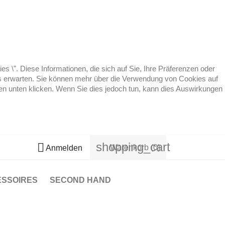
 \". Diese Informationen, die sich auf Sie, Ihre Präferenzen oder
 es erwarten. Sie können mehr über die Verwendung von Cookies auf
ten unten klicken. Wenn Sie dies jedoch tun, kann dies Auswirkungen
shopping_cart

Warenkorb
(0)
Anmelden
ESSOIRES
SECOND HAND