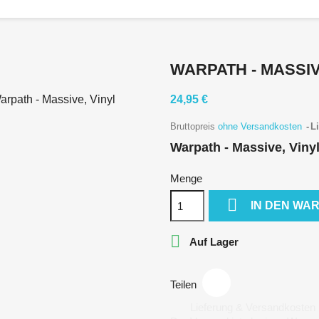
WARPATH - MASSIV
24,95 €
Bruttopreis
ohne Versandkosten
Li
Warpath - Massive, Viny
Menge

IN DEN WA

Auf Lager
Teilen
Lieferung & Versandkosten