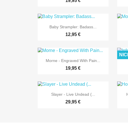
19,95 €

Vorschau
Baby Strampler: Badass...
12,95 €
NIC

Vorschau
Morne - Engraved With Pain...
19,95 €

Vorschau
Slayer - Live Undead (...
29,95 €