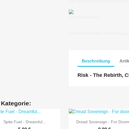
Der Versand ist ab einen Waren
Bezahlungsarten
Probleme mit dem Bestellvorga
Beschreibung
Arti
Risk - The Rebirth, C
 Kategorie:


Vorschau
Vorschau
Spite Fuel - Dreamful...
Dread Sovereign - For Doom.