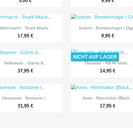
5,00 €
9,99 €


Vorschau
Vorschau
Wehrmacht - Shark Attack...
Sodom - Bombenhagel ( Digi.
17,95 €
9,95 €
NICHT AUF LAGER


Vorschau
Vorschau
Helloween - Giants &...
Desaster - Kill All Idiols...
37,95 €
14,95 €


Vorschau
Vorschau
Hexvessel - Nocturne (...
Axxis - Retrolution (Black...
31,95 €
17,95 €