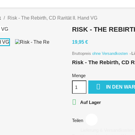
k
Risk - The Rebirth, CD Rarität II. Hand VG
RISK - THE REBIRT
19,95 €
Bruttopreis
ohne Versandkosten
Li
Risk - The Rebirth, CD R
Menge

IN DEN WA

Auf Lager
Teilen
Lieferung & Versandkosten