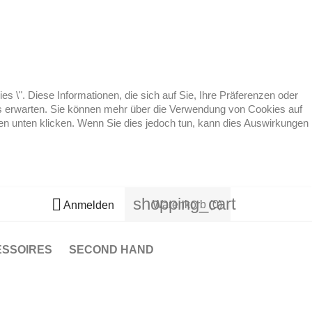
 \". Diese Informationen, die sich auf Sie, Ihre Präferenzen oder
 es erwarten. Sie können mehr über die Verwendung von Cookies auf
ten unten klicken. Wenn Sie dies jedoch tun, kann dies Auswirkungen
shopping_cart

Warenkorb
(0)
Anmelden
ESSOIRES
SECOND HAND