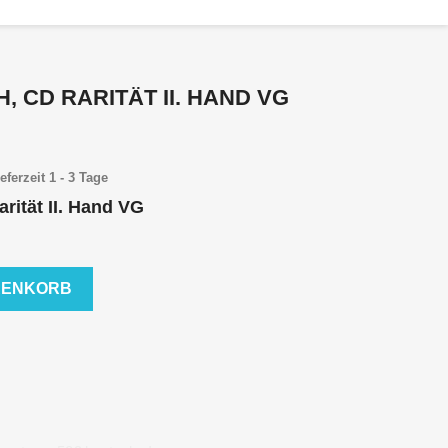
H, CD RARITÄT II. HAND VG
eferzeit 1 - 3 Tage
arität II. Hand VG
RENKORB