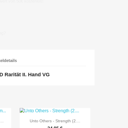
wert von 50€ kostenlos!
ng?
keldetails
D Rarität II. Hand VG

Vorschau
..
Unto Others - Strength (2....