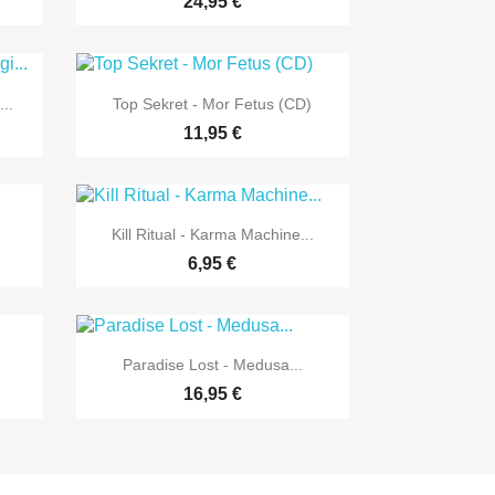
24,95 €

Vorschau
..
Top Sekret - Mor Fetus (CD)
11,95 €

Vorschau
Kill Ritual - Karma Machine...
6,95 €

Vorschau
Paradise Lost - Medusa...
16,95 €