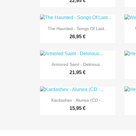
22,95 €

Vorschau
The Haunted - Songs Of Last...
26,95 €

Vorschau
Armored Saint - Delirious...
21,95 €

Vorschau
Kardashev - Alunea (CD -...
15,95 €