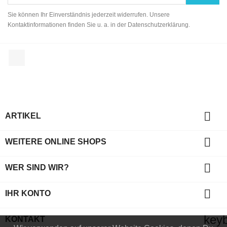
Sie können Ihr Einverständnis jederzeit widerrufen. Unsere
Kontaktinformationen finden Sie u. a. in der Datenschutzerklärung.
Facebook

ARTIKEL

WEITERE ONLINE SHOPS

WER SIND WIR?

IHR KONTO
key
KONTAKT