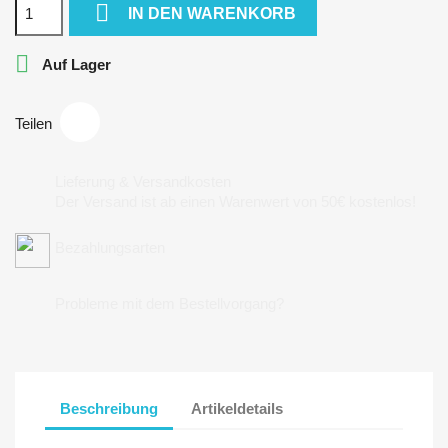

IN DEN WARENKORB

Auf Lager
Teilen
Lieferung & Versandkosten
Der Versand ist ab einen Warenwert von 50€ kostenlos!
Bezahlungsarten
Probleme mit dem Bestellvorgang?
Beschreibung
Artikeldetails