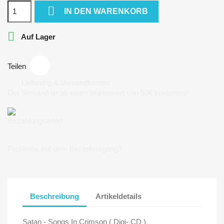

IN DEN WARENKORB

Auf Lager
Teilen
Lieferung & Versandkosten
Der Versand ist ab einen Warenwert von 50€ kostenlos!
Bezahlungsarten
Probleme mit dem Bestellvorgang?
Beschreibung
Artikeldetails
Satan - Songs In Crimson ( Digi- CD )