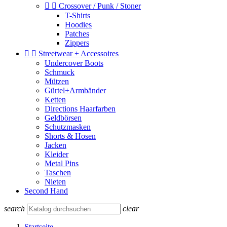


Crossover / Punk / Stoner
T-Shirts
Hoodies
Patches
Zippers


Streetwear + Accessoires
Undercover Boots
Schmuck
Mützen
Gürtel+Armbänder
Ketten
Directions Haarfarben
Geldbörsen
Schutzmasken
Shorts & Hosen
Jacken
Kleider
Metal Pins
Taschen
Nieten
Second Hand
search
clear
Startseite