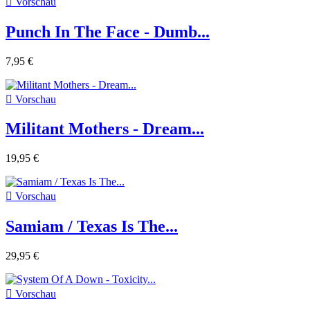

Vorschau
Punch In The Face - Dumb...
7,95 €

Vorschau
Militant Mothers - Dream...
19,95 €

Vorschau
Samiam / Texas Is The...
29,95 €

Vorschau