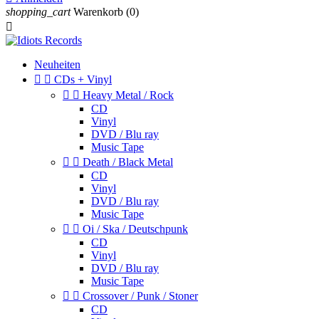
shopping_cart
Warenkorb
(0)

Neuheiten


CDs + Vinyl


Heavy Metal / Rock
CD
Vinyl
DVD / Blu ray
Music Tape


Death / Black Metal
CD
Vinyl
DVD / Blu ray
Music Tape


Oi / Ska / Deutschpunk
CD
Vinyl
DVD / Blu ray
Music Tape


Crossover / Punk / Stoner
CD