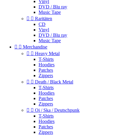
Vinyl
DVD / Blu ray
Music Tape


Raritäten
CD
Vinyl
DVD / Blu ray
Music Tape


Merchandise


Heavy Metal
T-Shirts
Hoodies
Patches
Zippers


Death / Black Metal
T-Shirts
Hoodies
Patches
Zippers


Oi / Ska / Deutschpunk
T-Shirts
Hoodies
Patches
Zippers