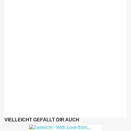
special Tape version. The latter two were published by Idiots
Records and Ancient Spirit Terror.
In the same year the unholy legion started the recordings for their
sophomore album which will see its first light on 9th February
2024.
Zwielicht is:
LCF’s Saw – Vocals
Demozid – Bass
N. - Guitars
M. - Guitars
Demogeron – Drums
VIELLEICHT GEFÄLLT DIR AUCH