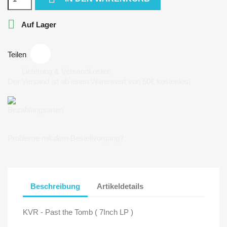

Auf Lager
Teilen
Lieferung & Versandkosten
Der Versand ist ab einen Warenwert von 50€ kostenlos!
Bezahlungsarten
Probleme mit dem Bestellvorgang?
Beschreibung
Artikeldetails
KVR - Past the Tomb ( 7Inch LP )