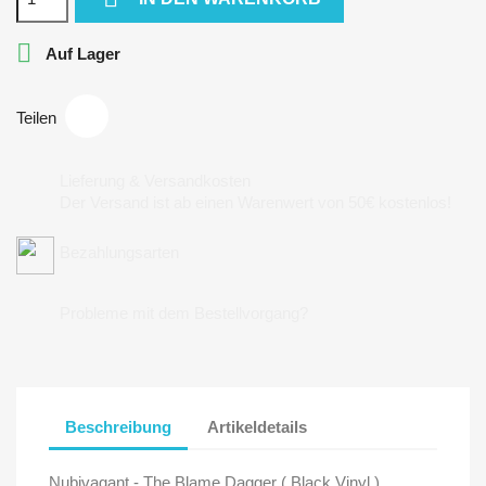

Auf Lager
Teilen
Lieferung & Versandkosten
Der Versand ist ab einen Warenwert von 50€ kostenlos!
Bezahlungsarten
Probleme mit dem Bestellvorgang?
Beschreibung
Artikeldetails
Nubivagant - The Blame Dagger ( Black Vinyl )