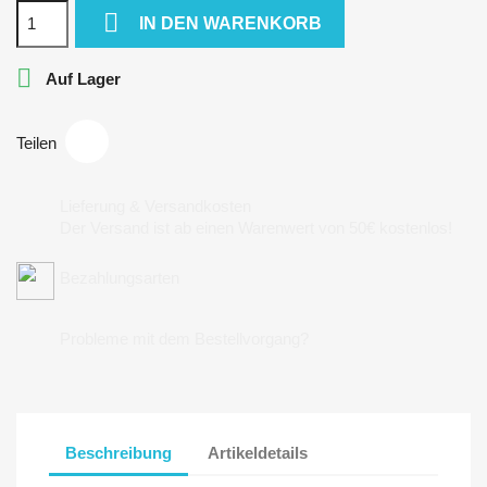

IN DEN WARENKORB

Auf Lager
Teilen
Lieferung & Versandkosten
Der Versand ist ab einen Warenwert von 50€ kostenlos!
Bezahlungsarten
Probleme mit dem Bestellvorgang?
Beschreibung
Artikeldetails