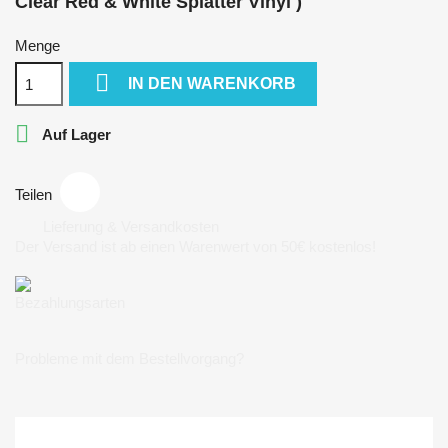
Clear Red & White Splatter Vinyl )
Menge

IN DEN WARENKORB

Auf Lager
Teilen
Lieferung & Versandkosten
Der Versand ist ab einen Warenwert von 50€ kostenlos!
Bezahlungsarten
Probleme mit dem Bestellvorgang?