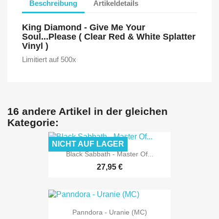
Beschreibung
Artikeldetails
King Diamond - Give Me Your
Soul...Please ( Clear Red & White Splatter
Vinyl )
Limitiert auf 500x
16 andere Artikel in der gleichen
Kategorie:
NICHT AUF LAGER
Black Sabbath - Master Of...
27,95 €
Panndora - Uranie (MC)