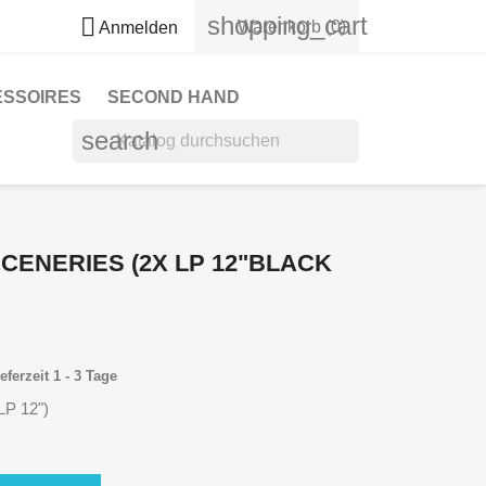
shopping_cart

Warenkorb
(0)
Anmelden
ESSOIRES
SECOND HAND
search
SCENERIES (2X LP 12"BLACK
eferzeit 1 - 3 Tage
LP 12")