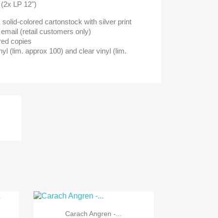
 (2x LP 12")
solid-colored cartonstock with silver print
 email (retail customers only)
red copies
nyl (lim. approx 100) and clear vinyl (lim.

Vorschau
Carach Angren -...