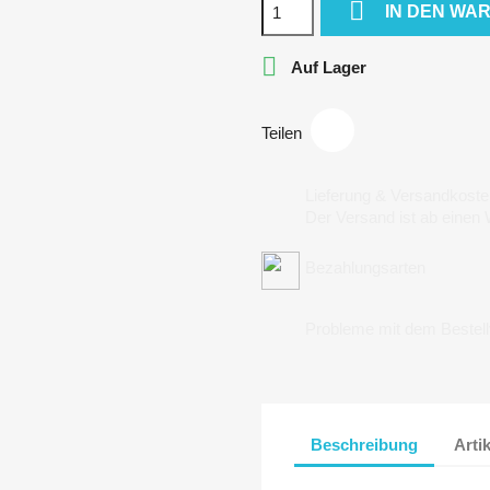

IN DEN WA

Auf Lager
Teilen
Lieferung & Versandkoste
Der Versand ist ab einen
Bezahlungsarten
Probleme mit dem Bestel
Beschreibung
Arti