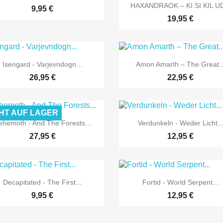

Vorschau
HAXANDRAOK – KI SI KIL UD
9,95 €
19,95 €


Vorschau
Vorschau
Isengard - Varjevndogn...
Amon Amarth – The Great..
26,95 €
22,95 €
HT AUF LAGER


Vorschau
Vorschau
ehemoth - And The Forests...
Verdunkeln - Weder Licht..
27,95 €
12,95 €


Vorschau
Vorschau
Decapitated - The First...
Fortid - World Serpent...
9,95 €
12,95 €