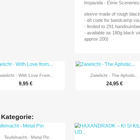
Impavida - Eerie Sceneries
sleeve made of rough black 
- d/l code for bandcamp via
- limited to 291 handnumbe
- available as 180g black vi
approx 200)


Vorschau
Vorschau
wielicht - With Love From...
Zwielicht - The Aphotic...
9,95 €
24,95 €
 Kategorie:

Vorschau
Teufelnacht - Metal Pin