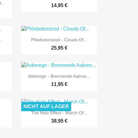
...
14,95 €

Vorschau
.
Phlebotomized - Clouds Of...
25,95 €

Vorschau
.
Askeregn - Brennende Aakres...
11,95 €
NICHT AUF LAGER

Vorschau
The Halo Effect - March Of...
38,95 €