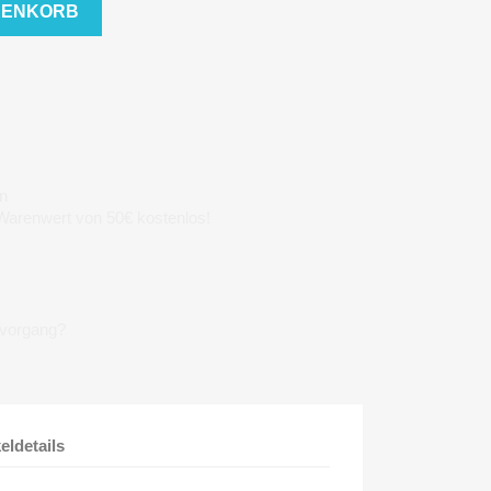
RENKORB
n
 Warenwert von 50€ kostenlos!
lvorgang?
keldetails