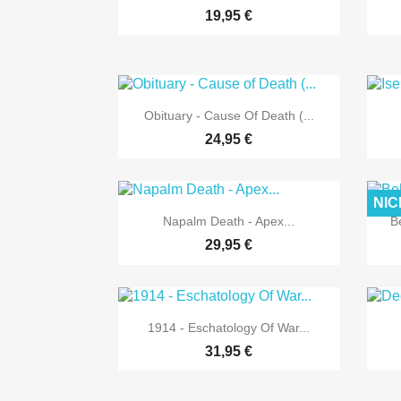
19,95 €

Vorschau
Obituary - Cause Of Death (...
24,95 €
NIC

Vorschau
Napalm Death - Apex...
B
29,95 €

Vorschau
1914 - Eschatology Of War...
31,95 €