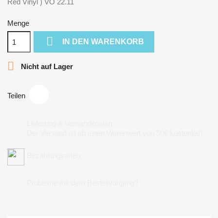
Red Vinyl ) VÖ 22.11
Menge

IN DEN WARENKORB

Nicht auf Lager
Teilen
Lieferung & Versandkosten
Der Versand ist ab einen Warenwert von 50€ kostenlos!
Bezahlungsarten
Probleme mit dem Bestellvorgang?