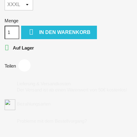
Menge

IN DEN WARENKORB

Auf Lager
Teilen
Lieferung & Versandkosten
Der Versand ist ab einen Warenwert von 50€ kostenlos!
Bezahlungsarten
Probleme mit dem Bestellvorgang?