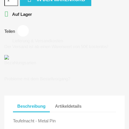

Auf Lager
Teilen
Lieferung & Versandkosten
Der Versand ist ab einen Warenwert von 50€ kostenlos!
Bezahlungsarten
Probleme mit dem Bestellvorgang?
Beschreibung
Artikeldetails
Teufelnacht - Metal Pin