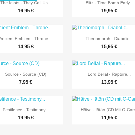


Vorschau
Vorschau
The Idiots - They Call Us...
Blitz - Time Bomb Early...
16,95 €
19,95 €


Vorschau
Vorschau
Ancient Emblem - Throne...
Theriomorph - Diabolic...
14,95 €
15,95 €


Vorschau
Vorschau
Source - Source (CD)
Lord Belial - Rapture...
7,95 €
13,95 €


Vorschau
Vorschau
Pestilence - Testimony...
Häive - Iätön (CD Mit O-Car
19,95 €
11,95 €