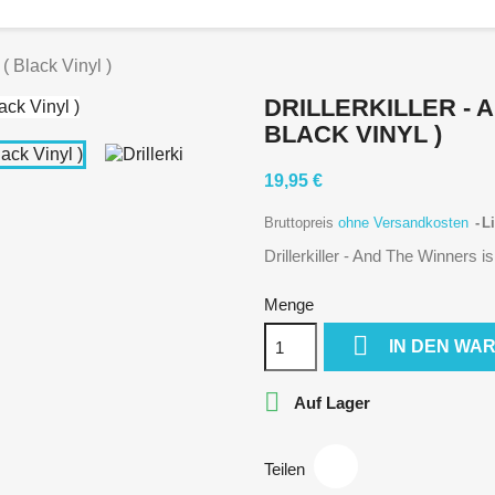
 ( Black Vinyl )
DRILLERKILLER - A
BLACK VINYL )
19,95 €
Bruttopreis
ohne Versandkosten
Li
Drillerkiller - And The Winners is.
Menge

IN DEN WA

Auf Lager
Teilen