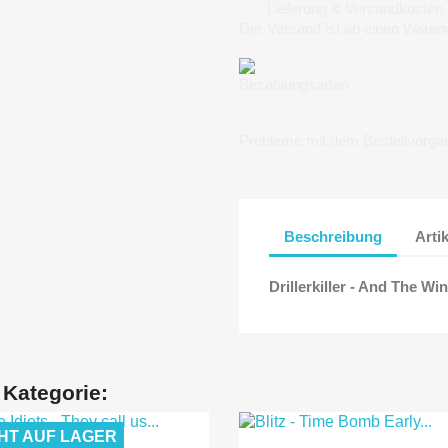
Lieferung & Versandkosten
Der Versand ist ab einen Waren
Bezahlungsarten
Probleme mit dem Bestellvorga
Beschreibung
Arti
Drillerkiller - And The Winn
 Kategorie:
HT AUF LAGER