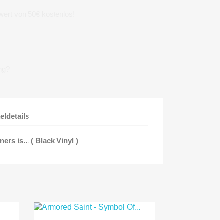
wert von 50€ kostenlos!
ng?
keldetails
ers is... ( Black Vinyl )