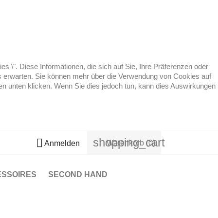
 \". Diese Informationen, die sich auf Sie, Ihre Präferenzen oder
 es erwarten. Sie können mehr über die Verwendung von Cookies auf
ten unten klicken. Wenn Sie dies jedoch tun, kann dies Auswirkungen
shopping_cart

Warenkorb
(0)
Anmelden
ESSOIRES
SECOND HAND