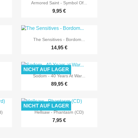

Vorschau
Armored Saint - Symbol Of...
9,95 €

Vorschau
The Sensitives - Bordom...
14,95 €
NICHT AUF LAGER

Vorschau
Sodom - 40 Years At War...
89,95 €
NICHT AUF LAGER

Vorschau
d)
Hellsaw - Phantasm (CD)
7,95 €