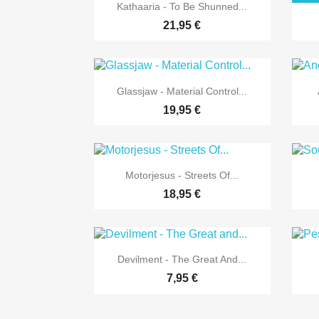

Vorschau
Kathaaria - To Be Shunned...
21,95 €

Vorschau
Glassjaw - Material Control...
19,95 €

Vorschau
Motorjesus - Streets Of...
18,95 €

Vorschau
Devilment - The Great And...
7,95 €