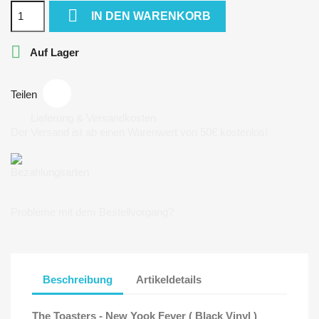

IN DEN WARENKORB

Auf Lager
Teilen
Lieferung & Versandkosten
Der Versand ist ab einen Warenwert von 50€ kostenlos!
Bezahlungsarten
Probleme mit dem Bestellvorgang?
Beschreibung
Artikeldetails
The Toasters - New Yook Fever ( Black Vinyl )