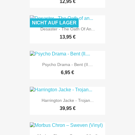
12,95 €
NICHT AUF LAGER
Desaster - The Oath Of An...
13,95 €
Psycho Drama - Bent (II....
6,95 €
Harrington Jacke - Trojan...
39,95 €