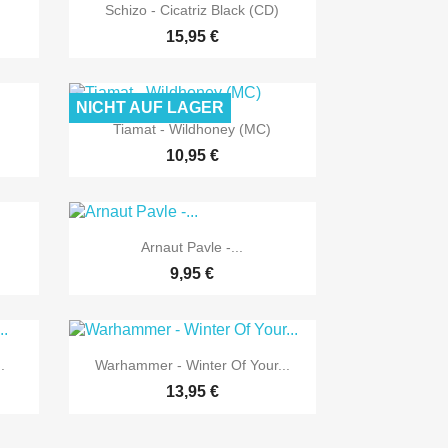

Vorschau
.
Schizo - Cicatriz Black (CD)
15,95 €
NICHT AUF LAGER

Vorschau
Tiamat - Wildhoney (MC)
10,95 €

Vorschau
Arnaut Pavle -...
9,95 €

Vorschau
.
Warhammer - Winter Of Your...
13,95 €