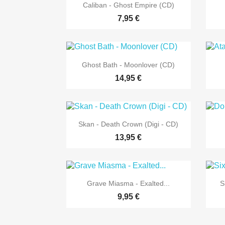

Vorschau
Caliban - Ghost Empire (CD)
7,95 €

Vorschau
Ghost Bath - Moonlover (CD)
14,95 €

Vorschau
Skan - Death Crown (Digi - CD)
13,95 €

Vorschau
Grave Miasma - Exalted...
S
9,95 €