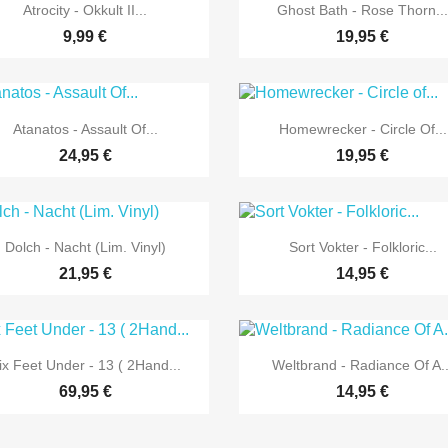


Vorschau
Vorschau
Atrocity - Okkult II...
Ghost Bath - Rose Thorn..
9,99 €
19,95 €


Vorschau
Vorschau
Atanatos - Assault Of...
Homewrecker - Circle Of...
24,95 €
19,95 €


Vorschau
Vorschau
Dolch - Nacht (Lim. Vinyl)
Sort Vokter - Folkloric...
21,95 €
14,95 €


Vorschau
Vorschau
ix Feet Under - 13 ( 2Hand...
Weltbrand - Radiance Of A..
69,95 €
14,95 €