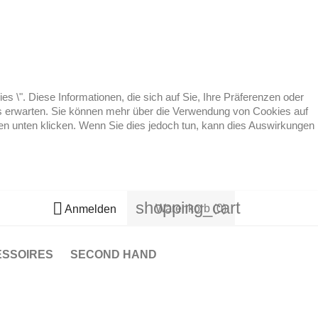
 \". Diese Informationen, die sich auf Sie, Ihre Präferenzen oder
 es erwarten. Sie können mehr über die Verwendung von Cookies auf
ten unten klicken. Wenn Sie dies jedoch tun, kann dies Auswirkungen
shopping_cart

Warenkorb
(0)
Anmelden
ESSOIRES
SECOND HAND