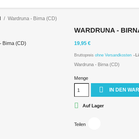
l
Wardruna - Birna (CD)
WARDRUNA - BIRNA
19,95 €
Bruttopreis
ohne Versandkosten
Li
Wardruna - Birna (CD)
Menge

IN DEN WA

Auf Lager
Teilen