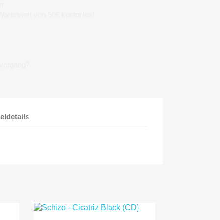
n
 Warenwert von 50€ kostenlos!
lvorgang?
keldetails