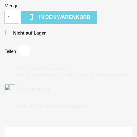
Menge

IN DEN WARENKORB

Nicht auf Lager
Teilen
Lieferung & Versandkosten
Der Versand ist ab einen Warenwert von 50€ kostenlos!
Bezahlungsarten
Probleme mit dem Bestellvorgang?