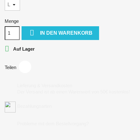
Menge

IN DEN WARENKORB

Auf Lager
Teilen
Lieferung & Versandkosten
Der Versand ist ab einen Warenwert von 50€ kostenlos!
Bezahlungsarten
Probleme mit dem Bestellvorgang?