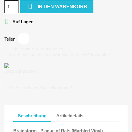

IN DEN WARENKORB

Auf Lager
Teilen
Lieferung & Versandkosten
Der Versand ist ab einen Warenwert von 50€ kostenlos!
Bezahlungsarten
Probleme mit dem Bestellvorgang?
Beschreibung
Artikeldetails
Brainstorm - Plague of Rats (Marbled Vinyl)