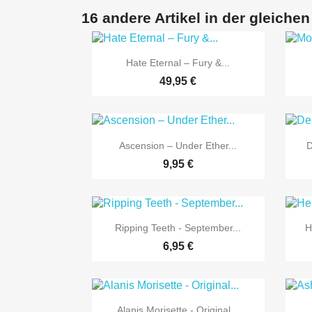
16 andere Artikel in der gleichen

Vorschau
Hate Eternal ‎– Fury &...
49,95 €

Vorschau
Ascension ‎– Under Ether...
D
9,95 €

Vorschau
Ripping Teeth - September...
H
6,95 €

Vorschau
Alanis Morisette - Original...