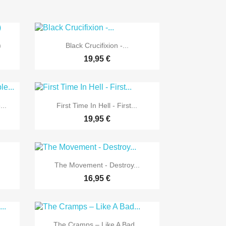

Vorschau
)
Black Crucifixion -...
19,95 €

Vorschau
..
First Time In Hell - First...
19,95 €

Vorschau
The Movement - Destroy...
16,95 €

Vorschau
..
The Cramps ‎– Like A Bad...