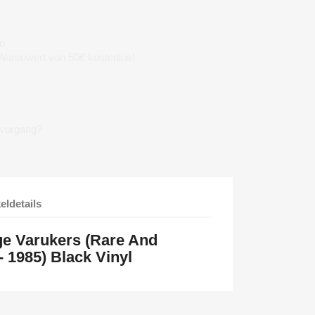
n
 Warenwert von 50€ kostenlos!
lvorgang?
keldetails
ge Varukers (Rare And
 1985) Black Vinyl