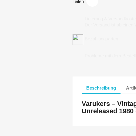
Teilen
Lieferung & Versandkoste
Der Versand ist ab einen
Bezahlungsarten
Probleme mit dem Bestel
Beschreibung
Arti
Varukers – Vinta
Unreleased 1980 -