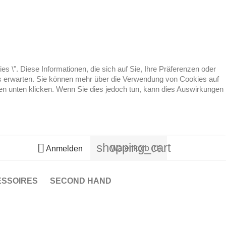
 \". Diese Informationen, die sich auf Sie, Ihre Präferenzen oder
 es erwarten. Sie können mehr über die Verwendung von Cookies auf
ten unten klicken. Wenn Sie dies jedoch tun, kann dies Auswirkungen
shopping_cart

Warenkorb
(0)
Anmelden
ESSOIRES
SECOND HAND