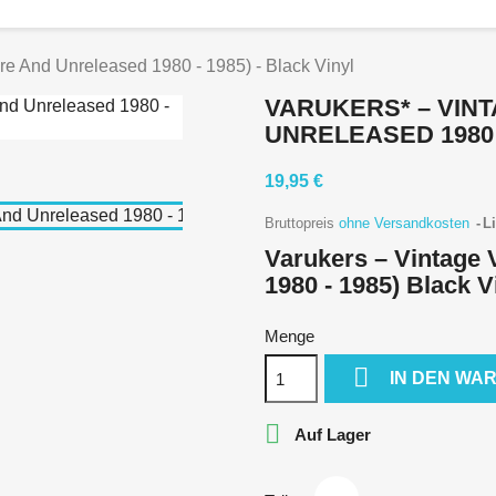
re And Unreleased 1980 - 1985) - Black Vinyl
VARUKERS* – VIN
UNRELEASED 1980 -
19,95 €
Bruttopreis
ohne Versandkosten
Li
Varukers – Vintage 
1980 - 1985) Black V
Menge

IN DEN WA

Auf Lager