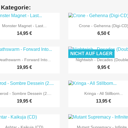
 Kategorie:


Vorschau
Vorschau
Monster Magnet - Last...
Crone - Gehenna (Digi-CD
14,95 €
6,50 €
NICHT AUF LAGER


Vorschau
Vorschau
eathswarm - Forward Into...
Nightwish - Decades (Double.
19,95 €
9,95 €


Vorschau
Vorschau
erod - Sombre Dessein (2....
Kringa - All Stillborn...
19,95 €
13,95 €


Vorschau
Vorschau
Ashtar - Kaikuja (CD)
Mutant Supremacy - Infinite.