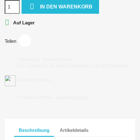

IN DEN WARENKORB

Auf Lager
Teilen
Lieferung & Versandkosten
Der Versand ist ab einen Warenwert von 50€ kostenlos!
Bezahlungsarten
Probleme mit dem Bestellvorgang?
Beschreibung
Artikeldetails