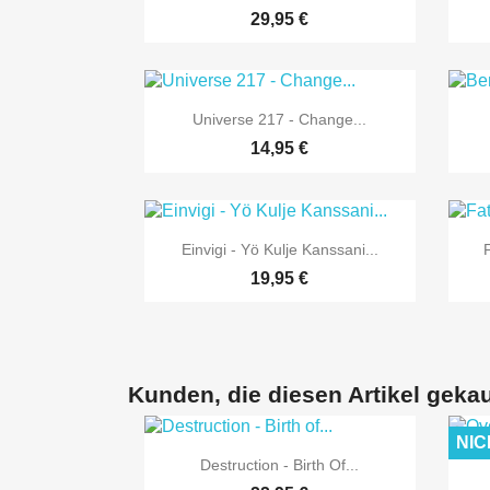
29,95 €

Vorschau
Universe 217 - Change...
14,95 €

Vorschau
Einvigi - Yö Kulje Kanssani...
19,95 €
Kunden, die diesen Artikel gekau
NIC

Vorschau
Destruction - Birth Of...