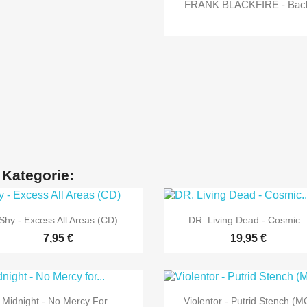
FRANK BLACKFIRE - Back 
 Kategorie:


Vorschau
Vorschau
Shy - Excess All Areas (CD)
DR. Living Dead - Cosmic..
7,95 €
19,95 €


Vorschau
Vorschau
Midnight - No Mercy For...
Violentor - Putrid Stench (M