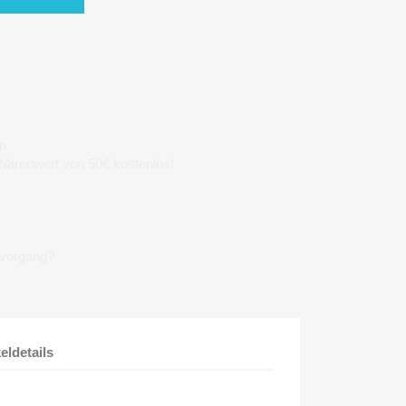
n
 Warenwert von 50€ kostenlos!
lvorgang?
keldetails