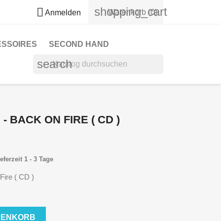
shopping_cart

Warenkorb
(0)
Anmelden
ESSOIRES
SECOND HAND
search
 BACK ON FIRE ( CD )
eferzeit 1 - 3 Tage
ire ( CD )
RENKORB