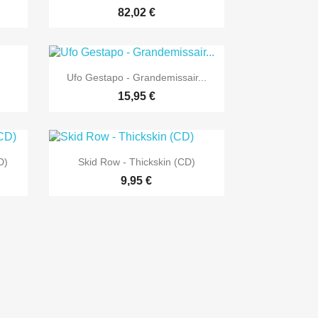
82,02 €

Vorschau
Ufo Gestapo - Grandemissair...
15,95 €

Vorschau
D)
Skid Row - Thickskin (CD)
9,95 €