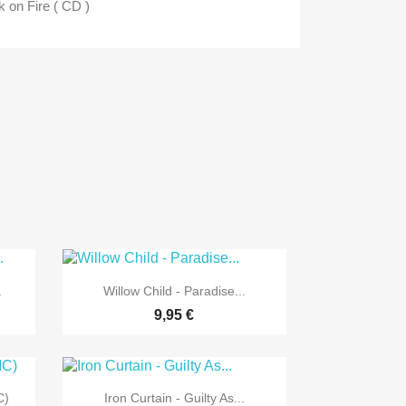
on Fire ( CD )

Vorschau
.
Willow Child - Paradise...
9,95 €

Vorschau
C)
Iron Curtain - Guilty As...