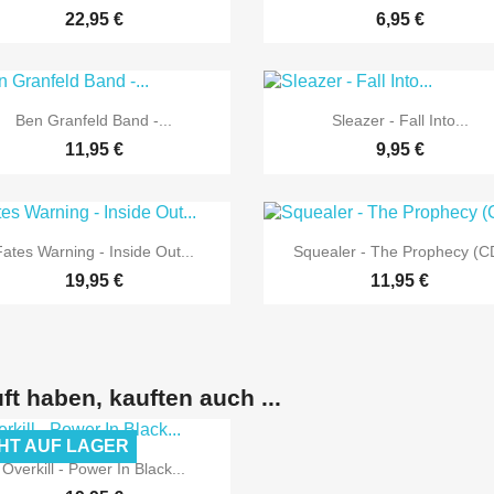
22,95 €
6,95 €


Vorschau
Vorschau
Ben Granfeld Band -...
Sleazer - Fall Into...
11,95 €
9,95 €


Vorschau
Vorschau
Fates Warning - Inside Out...
Squealer - The Prophecy (C
19,95 €
11,95 €
ft haben, kauften auch ...
HT AUF LAGER

Vorschau
Overkill - Power In Black...