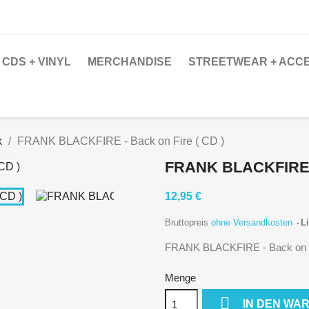
CDS + VINYL
MERCHANDISE
STREETWEAR + ACC
k
FRANK BLACKFIRE - Back on Fire ( CD )
FRANK BLACKFIRE -
12,95 €
Bruttopreis
ohne Versandkosten
Li
FRANK BLACKFIRE - Back on F
Menge

IN DEN WA