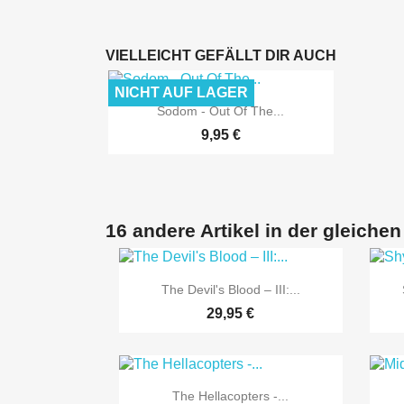
VIELLEICHT GEFÄLLT DIR AUCH
NICHT AUF LAGER

Vorschau
Sodom - Out Of The...
9,95 €
16 andere Artikel in der gleichen

Vorschau
The Devil's Blood ‎– III:...
29,95 €

Vorschau
The Hellacopters -...