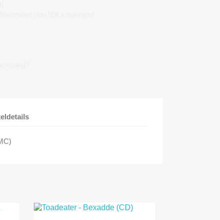
n
 Warenwert von 50€ kostenlos!
lvorgang?
keldetails
(MC)