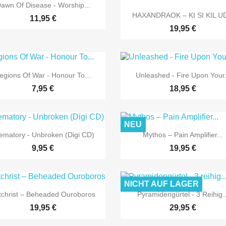

Vorschau
awn Of Disease - Worship...

Vorschau
HAXANDRAOK – KI SI KIL UD
11,95 €
19,95 €


Vorschau
Vorschau
egions Of War - Honour To...
Unleashed - Fire Upon Your.
7,95 €
18,95 €
NEU


Vorschau
Vorschau
ematory - Unbroken (Digi CD)
Mythos ‎– Pain Amplifier...
9,95 €
19,95 €
NICHT AUF LAGER


Vorschau
Vorschau
tchrist – Beheaded Ouroboros
Pyramidengürtel - 3 Reihig..
19,95 €
29,95 €