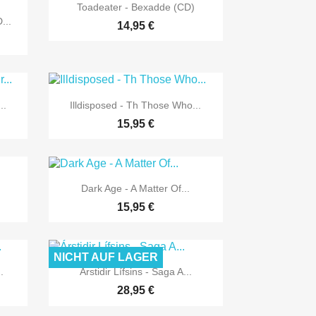

Vorschau
Toadeater - Bexadde (CD)
...
14,95 €

Vorschau
..
Illdisposed - Th Those Who...
15,95 €

Vorschau
Dark Age - A Matter Of...
15,95 €
NICHT AUF LAGER

Vorschau
.
Árstidir Lífsins - Saga A...
28,95 €