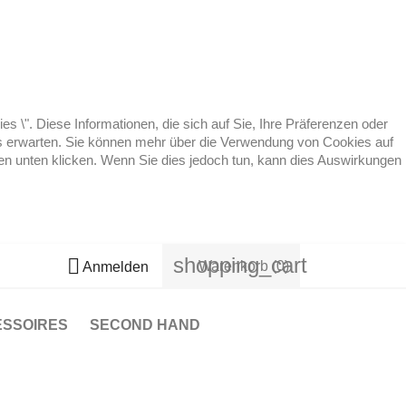
 \". Diese Informationen, die sich auf Sie, Ihre Präferenzen oder
 es erwarten. Sie können mehr über die Verwendung von Cookies auf
ten unten klicken. Wenn Sie dies jedoch tun, kann dies Auswirkungen
shopping_cart

Warenkorb
(0)
Anmelden
ESSOIRES
SECOND HAND