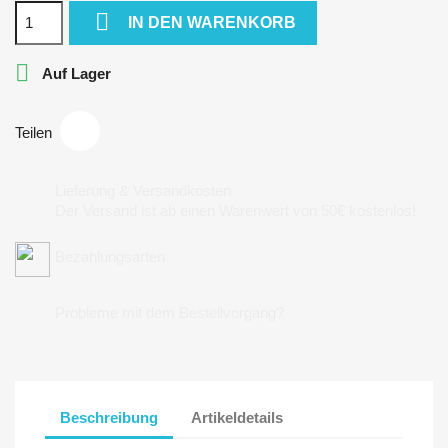

IN DEN WARENKORB

Auf Lager
Teilen
Lieferung & Versandkosten
Der Versand ist ab einen Warenwert von 50€ kostenlos!
Bezahlungsarten
Probleme mit dem Bestellvorgang?
Beschreibung
Artikeldetails