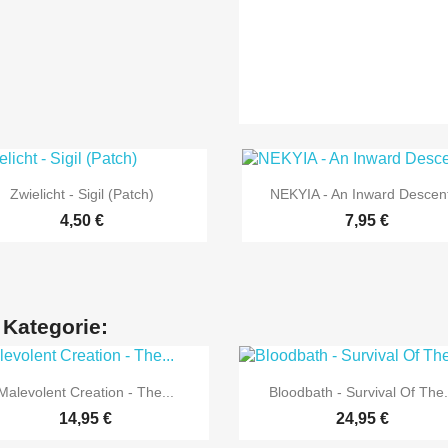
N. - Guitars
M. - Guitars
Demogeron – Drums


Vorschau
Vorschau
Zwielicht - Sigil (Patch)
NEKYIA - An Inward Descent
4,50 €
7,95 €
 Kategorie:


Vorschau
Vorschau
Malevolent Creation - The...
Bloodbath - Survival Of The.
14,95 €
24,95 €