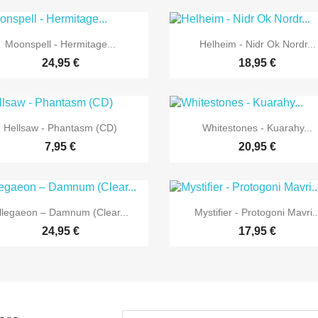


Vorschau
Vorschau
Moonspell - Hermitage...
Helheim - Nidr Ok Nordr...
24,95 €
18,95 €


Vorschau
Vorschau
Hellsaw - Phantasm (CD)
Whitestones - Kuarahy...
7,95 €
20,95 €


Vorschau
Vorschau
llegaeon – Damnum (Clear...
Mystifier - Protogoni Mavri..
24,95 €
17,95 €