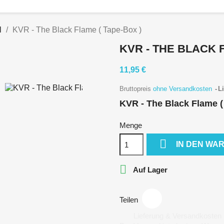
l
KVR - The Black Flame ( Tape-Box )
KVR - THE BLACK F
11,95 €
Bruttopreis
ohne Versandkosten
Li
KVR - The Black Flame (
Menge

IN DEN WA

Auf Lager
Teilen
Lieferung & Versandkosten