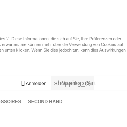
 \". Diese Informationen, die sich auf Sie, Ihre Präferenzen oder
 es erwarten. Sie können mehr über die Verwendung von Cookies auf
ten unten klicken. Wenn Sie dies jedoch tun, kann dies Auswirkungen
shopping_cart

Warenkorb
(0)
Anmelden
ESSOIRES
SECOND HAND