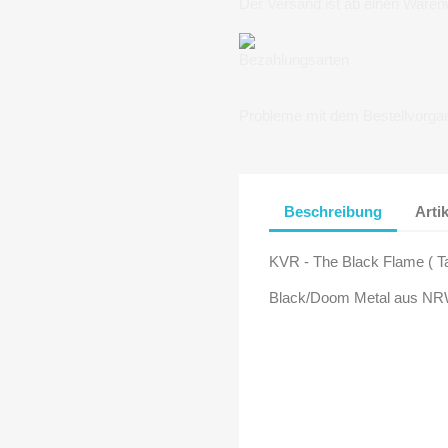
Der Versand ist ab einen Waren
Bezahlungsarten
Probleme mit dem Bestellvorga
Beschreibung
Arti
KVR - The Black Flame ( T
Black/Doom Metal aus N
ntil 2005 the unholy legion deci
to this day.
The first physical emanation was 
Onwards and downwards the spiral
Legion - was released via the ve