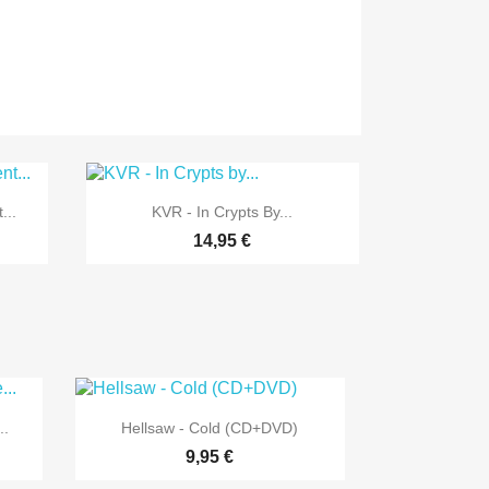

Vorschau
...
KVR - In Crypts By...
14,95 €

Vorschau
..
Hellsaw - Cold (CD+DVD)
9,95 €