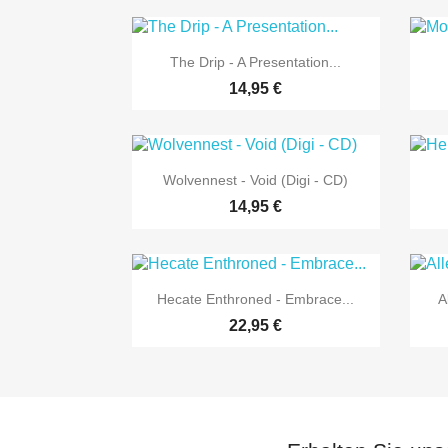

Vorschau
The Drip - A Presentation...
14,95 €

Vorschau
Wolvennest - Void (Digi - CD)
14,95 €

Vorschau
Hecate Enthroned - Embrace...
A
22,95 €