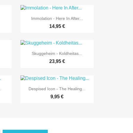

Vorschau
Immolation - Here In After...
14,95 €

Vorschau
Skuggeheim - Koldheitas...
23,95 €

Vorschau
.
Despised Icon - The Healing...
9,95 €