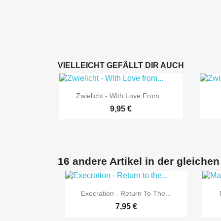
VIELLEICHT GEFÄLLT DIR AUCH

Vorschau
Zwielicht - With Love From...
9,95 €
16 andere Artikel in der gleichen

Vorschau
Execration - Return To The...
7,95 €