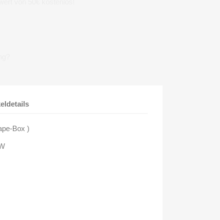
wert von 50€ kostenlos!
ng?
keldetails
ape-Box )
RW
ded to rebaptize to the name
Zwielicht
, which lasts until
a self released demo tape in 2006: "Leibestod".
 the next step was in 2010 when the first EP - Unholy
ry own label
Back to the Bone
which was also founded in