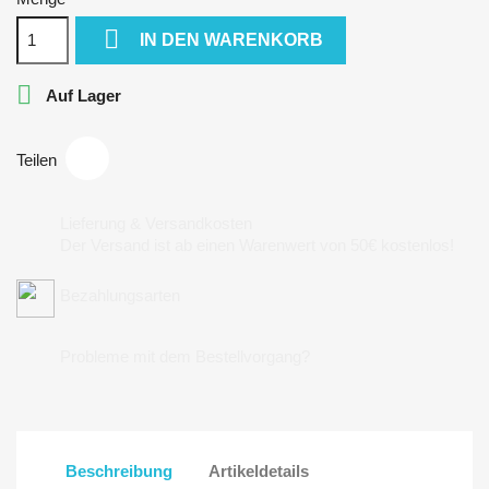

IN DEN WARENKORB

Auf Lager
Teilen
Lieferung & Versandkosten
Der Versand ist ab einen Warenwert von 50€ kostenlos!
Bezahlungsarten
Probleme mit dem Bestellvorgang?
Beschreibung
Artikeldetails