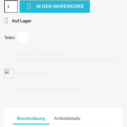

IN DEN WARENKORB

Auf Lager
Teilen
Lieferung & Versandkosten
Der Versand ist ab einen Warenwert von 50€ kostenlos!
Bezahlungsarten
Probleme mit dem Bestellvorgang?
Beschreibung
Artikeldetails