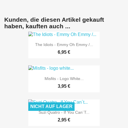
Kunden, die diesen Artikel gekauft
haben, kauften auch ...
The Idiots - Emmy Oh Emmy /...
6,95 €
Misfits - Logo White...
3,95 €
NICHT AUF LAGER
Suzi Quatro - If You Can´t...
2,95 €