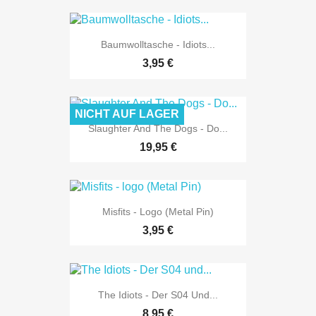
Baumwolltasche - Idiots...
3,95 €
NICHT AUF LAGER
Slaughter And The Dogs - Do...
19,95 €
Misfits - Logo (Metal Pin)
3,95 €
The Idiots - Der S04 Und...
8,95 €