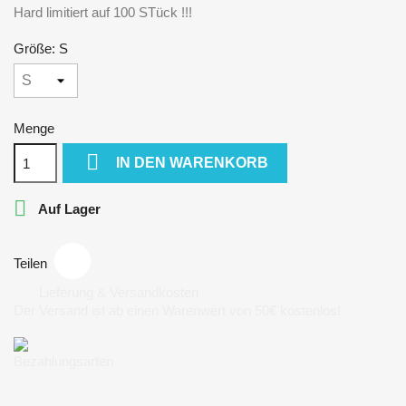
Hard limitiert auf 100 STück !!!
Größe: S
Menge

IN DEN WARENKORB

Auf Lager
Teilen
Lieferung & Versandkosten
Der Versand ist ab einen Warenwert von 50€ kostenlos!
Bezahlungsarten