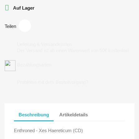

Auf Lager
Teilen
Lieferung & Versandkosten
Der Versand ist ab einen Warenwert von 50€ kostenlos!
Bezahlungsarten
Probleme mit dem Bestellvorgang?
Beschreibung
Artikeldetails
Enthroned - Xes Haereticum (CD)