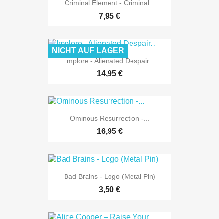
Criminal Element - Criminal...
7,95 €
NICHT AUF LAGER
Implore - Alienated Despair...
14,95 €
Ominous Resurrection -...
16,95 €
Bad Brains - Logo (Metal Pin)
3,50 €