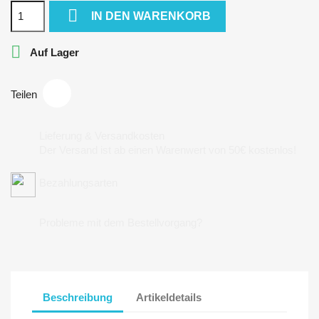

IN DEN WARENKORB

Auf Lager
Teilen
Lieferung & Versandkosten
Der Versand ist ab einen Warenwert von 50€ kostenlos!
Bezahlungsarten
Probleme mit dem Bestellvorgang?
Beschreibung
Artikeldetails