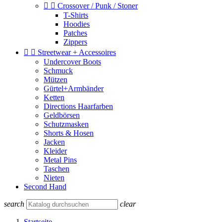


Crossover / Punk / Stoner
T-Shirts
Hoodies
Patches
Zippers


Streetwear + Accessoires
Undercover Boots
Schmuck
Mützen
Gürtel+Armbänder
Ketten
Directions Haarfarben
Geldbörsen
Schutzmasken
Shorts & Hosen
Jacken
Kleider
Metal Pins
Taschen
Nieten
Second Hand
search
clear
Startseite