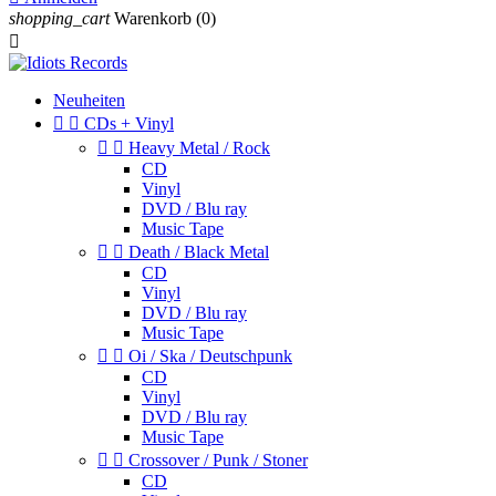
shopping_cart
Warenkorb
(0)

Neuheiten


CDs + Vinyl


Heavy Metal / Rock
CD
Vinyl
DVD / Blu ray
Music Tape


Death / Black Metal
CD
Vinyl
DVD / Blu ray
Music Tape


Oi / Ska / Deutschpunk
CD
Vinyl
DVD / Blu ray
Music Tape


Crossover / Punk / Stoner
CD