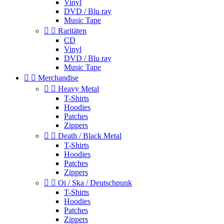
Vinyl
DVD / Blu ray
Music Tape


Raritäten
CD
Vinyl
DVD / Blu ray
Music Tape


Merchandise


Heavy Metal
T-Shirts
Hoodies
Patches
Zippers


Death / Black Metal
T-Shirts
Hoodies
Patches
Zippers


Oi / Ska / Deutschpunk
T-Shirts
Hoodies
Patches
Zippers