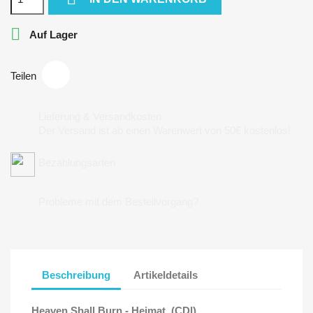

Auf Lager
Teilen
Lieferung & Versandkosten
Der Versand ist ab einen Warenwert von 50€ kostenlos!
Bezahlungsarten
Probleme mit dem Bestellvorgang?
Beschreibung
Artikeldetails
Heaven Shall Burn - Heimat (CDl)