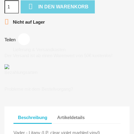

IN DEN WARENKORB

Nicht auf Lager
Teilen
Lieferung & Versandkosten
Der Versand ist ab einen Warenwert von 50€ kostenlos!
Bezahlungsarten
Probleme mit dem Bestellvorgang?
Beschreibung
Artikeldetails
Vader - Litany (LP, clear violet marbled vinyl)