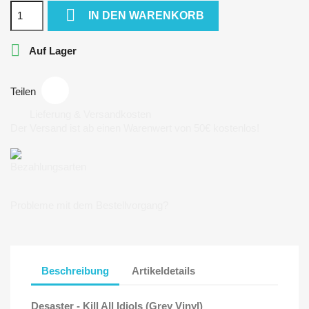

IN DEN WARENKORB

Auf Lager
Teilen
Lieferung & Versandkosten
Der Versand ist ab einen Warenwert von 50€ kostenlos!
Bezahlungsarten
Probleme mit dem Bestellvorgang?
Beschreibung
Artikeldetails
Desaster - Kill All Idiols (Grey Vinyl)