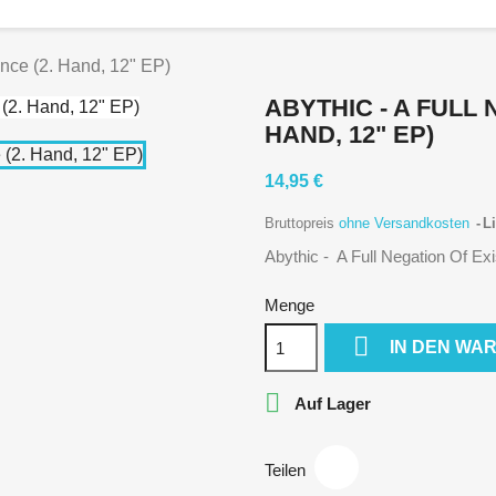
ence (2. Hand, 12" EP)
ABYTHIC - A FULL 
HAND, 12" EP)
14,95 €
Bruttopreis
ohne Versandkosten
Li
Abythic - A Full Negation Of Ex
Menge

IN DEN WA

Auf Lager
Teilen