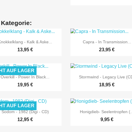
 Kategorie:


Vorschau
Vorschau
Knokkelklang - Kalk & Aske...
Capra - In Transmission...
13,95 €
23,95 €
HT AUF LAGER


Vorschau
Vorschau
Overkill - Power In Black...
Stormwind - Legacy Live (C
19,95 €
18,95 €
HT AUF LAGER


Vorschau
Vorschau
Sodom - 1982 (Digi - CD)
Honigdieb- Seelentropfen (..
12,95 €
9,95 €