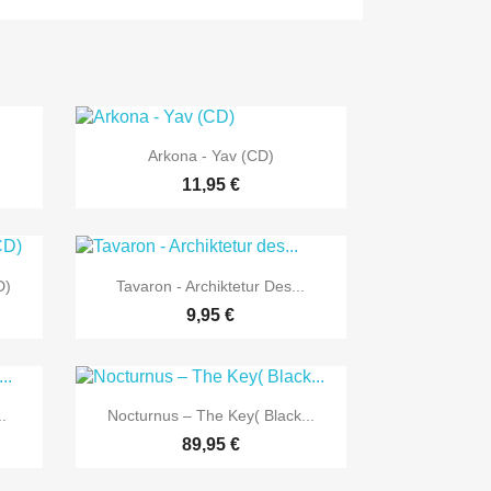

Vorschau
Arkona - Yav (CD)
11,95 €

Vorschau
D)
Tavaron - Archiktetur Des...
9,95 €

Vorschau
.
Nocturnus ‎– The Key( Black...
89,95 €