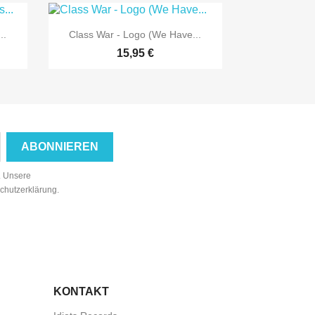

Vorschau
..
Class War - Logo (We Have...
15,95 €
n. Unsere
schutzerklärung.
KONTAKT