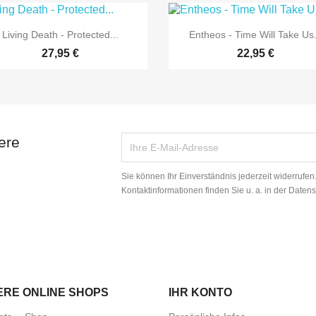


Vorschau
Vorschau
Living Death - Protected...
Entheos - Time Will Take Us.
27,95 €
22,95 €
ere
Sie können Ihr Einverständnis jederzeit widerrufe
Kontaktinformationen finden Sie u. a. in der Daten
ERE ONLINE SHOPS
IHR KONTO