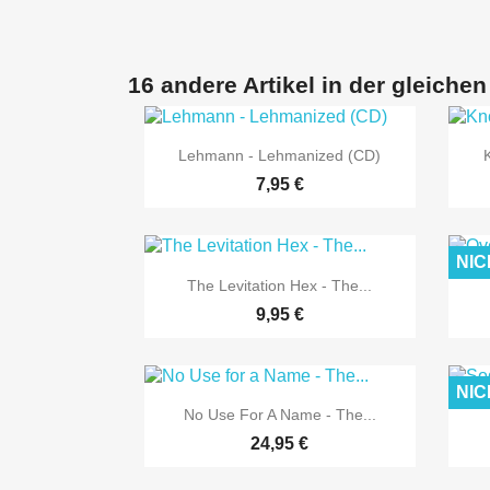
16 andere Artikel in der gleichen

Vorschau
Lehmann - Lehmanized (CD)
7,95 €
NIC

Vorschau
The Levitation Hex - The...
9,95 €
NIC

Vorschau
No Use For A Name - The...
24,95 €