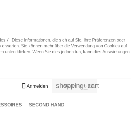
 \". Diese Informationen, die sich auf Sie, Ihre Präferenzen oder
 es erwarten. Sie können mehr über die Verwendung von Cookies auf
ten unten klicken. Wenn Sie dies jedoch tun, kann dies Auswirkungen
shopping_cart

Warenkorb
(0)
Anmelden
ESSOIRES
SECOND HAND