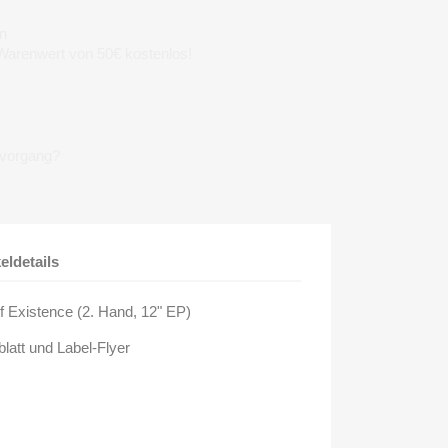
n
 Warenwert von 50€ kostenlos!
lvorgang?
keldetails
f Existence (2. Hand, 12" EP)
blatt und Label-Flyer