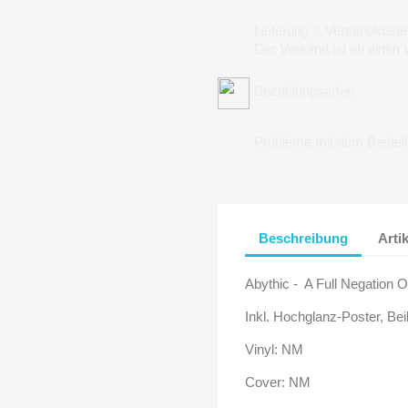
Lieferung & Versandkoste
Der Versand ist ab einen
Bezahlungsarten
Probleme mit dem Bestel
Beschreibung
Arti
Abythic - A Full Negation O
Inkl. Hochglanz-Poster, Bei
Vinyl: NM
Cover: NM