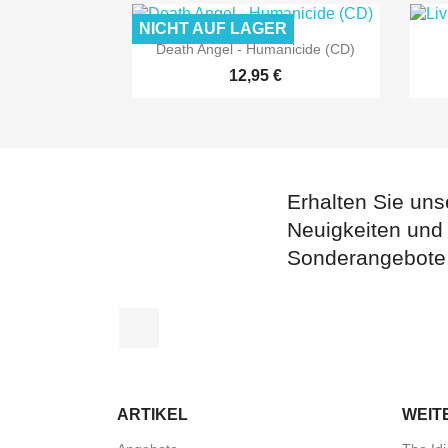
NICHT AUF LAGER

Vorschau
Death Angel - Humanicide (CD)
12,95 €
Erhalten Sie uns
Neuigkeiten und
Sonderangebote
Facebook
ARTIKEL
WEIT