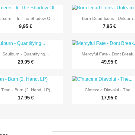


Vorschau
Vorschau
orcerer - In The Shadow Of...
Born Dead Icons - Unlearn..
9,95 €
7,95 €


Vorschau
Vorschau
Soulburn - Quantifying...
Mercyful Fate - Dont Break..
29,95 €
49,95 €


Vorschau
Vorschau
Titan - Burn (2. Hand, LP)
Cîntecele Diavolui - The...
17,95 €
17,95 €