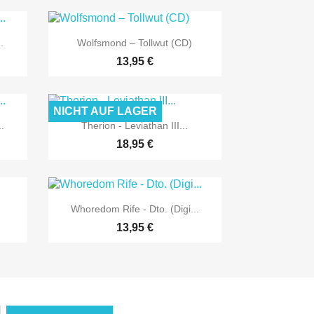

Vorschau
.
Wolfsmond ‎– Tollwut (CD)
13,95 €
NICHT AUF LAGER

Vorschau
.
Therion - Leviathan III...
18,95 €

Vorschau
Whoredom Rife - Dto. (Digi...
13,95 €