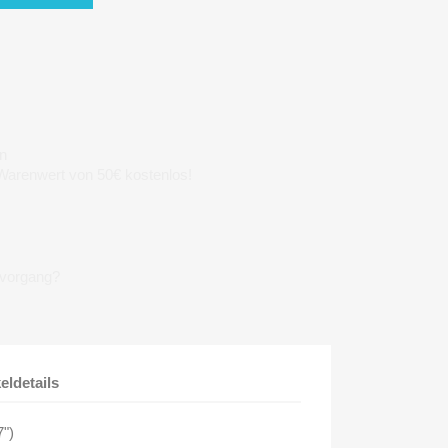
n
 Warenwert von 50€ kostenlos!
lvorgang?
keldetails
7")