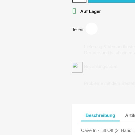

Auf Lager
Teilen
Lieferung & Versandkoste
Der Versand ist ab einen
Bezahlungsarten
Probleme mit dem Bestel
Beschreibung
Arti
Cave In - Lift Off (2. Hand, 