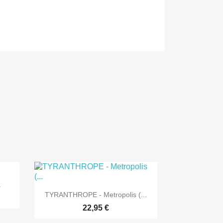
.

Vorschau
TYRANTHROPE - Metropolis (...
22,95 €