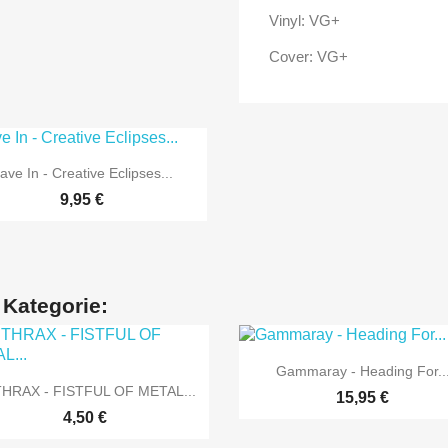
Vinyl: VG+
Cover: VG+

Vorschau
ave In - Creative Eclipses...
9,95 €
 Kategorie:

Vorschau
Gammaray - Heading For..

Vorschau
HRAX - FISTFUL OF METAL...
15,95 €
4,50 €