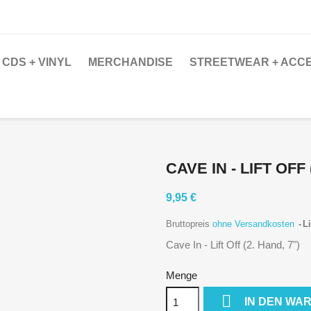
CDS + VINYL
MERCHANDISE
STREETWEAR + ACC
CAVE IN - LIFT OFF 
9,95 €
Bruttopreis
ohne Versandkosten
Li
Cave In - Lift Off (2. Hand, 7")
Menge

IN DEN WA