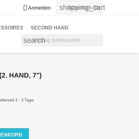
shopping_cart

Warenkorb
(0)
Anmelden
ESSOIRES
SECOND HAND
search
(2. HAND, 7")
eferzeit 1 - 3 Tage
RENKORB