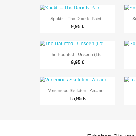

Vorschau
Spektr ‎– The Door Is Paint...
S
9,95 €

Vorschau
The Haunted - Unseen (Ltd....
9,95 €

Vorschau
Venemous Skeleton - Arcane...
15,95 €