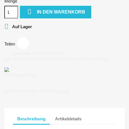
Menge

IN DEN WARENKORB

Auf Lager
Teilen
Lieferung & Versandkosten
Der Versand ist ab einen Warenwert von 50€ kostenlos!
Bezahlungsarten
Probleme mit dem Bestellvorgang?
Beschreibung
Artikeldetails