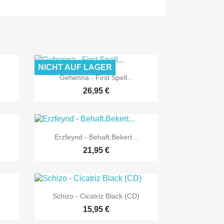
NICHT AUF LAGER

Vorschau
Gehenna - First Spell...
26,95 €

Vorschau
Erzfeynd - Behaft.Bekert...
21,95 €

Vorschau
Schizo - Cicatriz Black (CD)
15,95 €