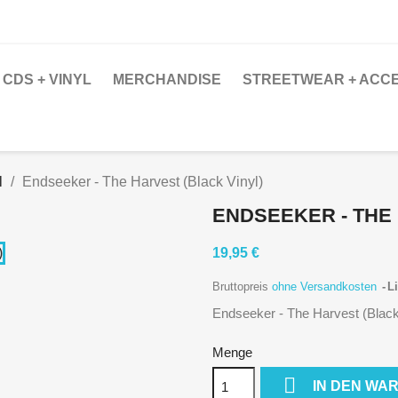
CDS + VINYL
MERCHANDISE
STREETWEAR + ACC
l
Endseeker - The Harvest (Black Vinyl)
ENDSEEKER - THE 
19,95 €
Bruttopreis
ohne Versandkosten
Li
Endseeker - The Harvest (Black
Menge

IN DEN WA