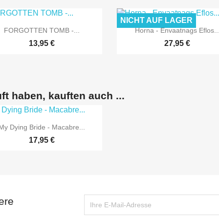
NICHT AUF LAGER


Vorschau
Vorschau
FORGOTTEN TOMB -...
Horna - Envaatnags Eflos..
13,95 €
27,95 €
ft haben, kauften auch ...

Vorschau
My Dying Bride - Macabre...
17,95 €
ere