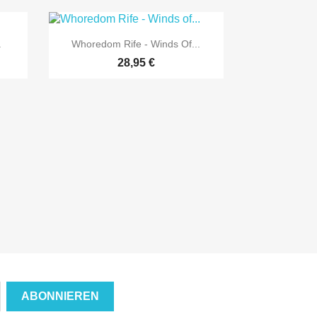

Vorschau
.
Whoredom Rife - Winds Of...
28,95 €