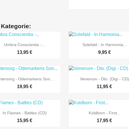
 Kategorie:


Vorschau
Vorschau
Umbra Conscientia -...
Solefald - In Harmonia...
13,95 €
9,95 €


Vorschau
Vorschau
ntersorg - Odemarkens Son...
Venenum - Dto. (Digi - CD)
19,95 €
11,95 €


Vorschau
Vorschau
In Flames - Battles (CD)
Koldborn - First...
15,95 €
17,95 €