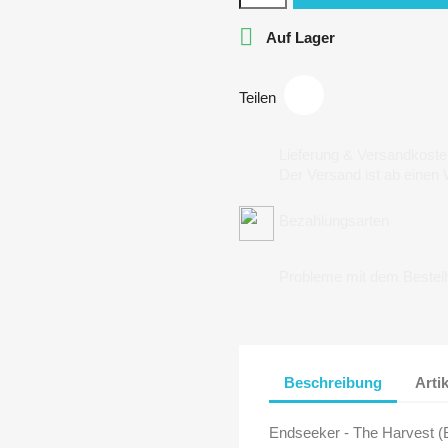

Auf Lager
Teilen
Lieferung & Versandkoste
Der Versand ist ab einen
Bezahlungsarten
Probleme mit dem Bestel
Beschreibung
Arti
Endseeker - The Harvest (B