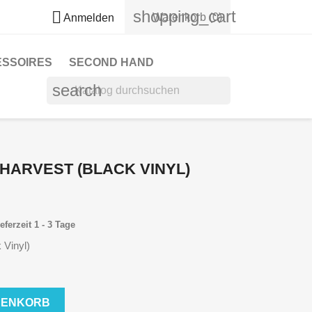
shopping_cart

Warenkorb
(0)
Anmelden
ESSOIRES
SECOND HAND
search
HARVEST (BLACK VINYL)
eferzeit 1 - 3 Tage
 Vinyl)
RENKORB