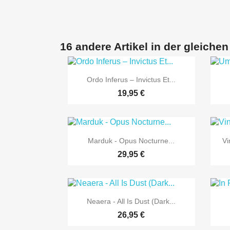
16 andere Artikel in der gleichen

Vorschau
Ordo Inferus – Invictus Et...
19,95 €

Vorschau
Marduk - Opus Nocturne...
Vi
29,95 €

Vorschau
Neaera - All Is Dust (Dark...
26,95 €