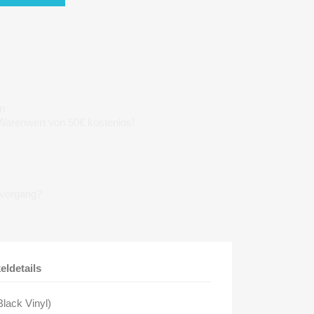
n
 Warenwert von 50€ kostenlos!
lvorgang?
keldetails
lack Vinyl)