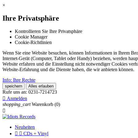
×
Ihre Privatsphäre
Kontrollieren Sie Ihre Privatsphäre
Cookie Manager
Cookie-Richtlinien
Wenn Sie eine Website besuchen, können Informationen in Ihrem Brows
Internet-Gerät (Computer, Tablet oder Handy) beziehen, werden haupt
Website erfahren und die Einstellung nicht notwendiger Cookies verh
Website-Erfahrung und die Dienste haben, die wir anbieten können.
Info: Ihre Rechte
speichern
Alles erlauben
Rufe uns an:
0231-7214723

Anmelden
shopping_cart
Warenkorb
(0)

Neuheiten


CDs + Vinyl