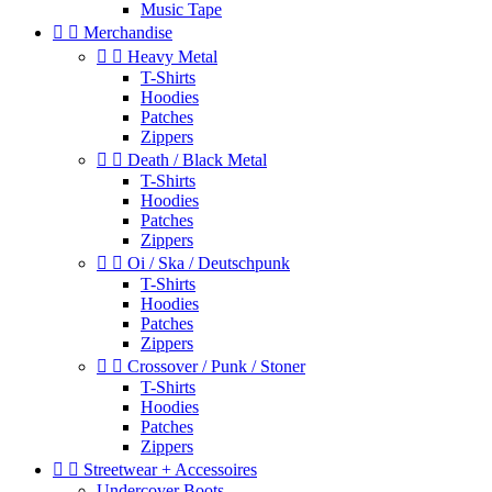
Music Tape


Merchandise


Heavy Metal
T-Shirts
Hoodies
Patches
Zippers


Death / Black Metal
T-Shirts
Hoodies
Patches
Zippers


Oi / Ska / Deutschpunk
T-Shirts
Hoodies
Patches
Zippers


Crossover / Punk / Stoner
T-Shirts
Hoodies
Patches
Zippers


Streetwear + Accessoires
Undercover Boots