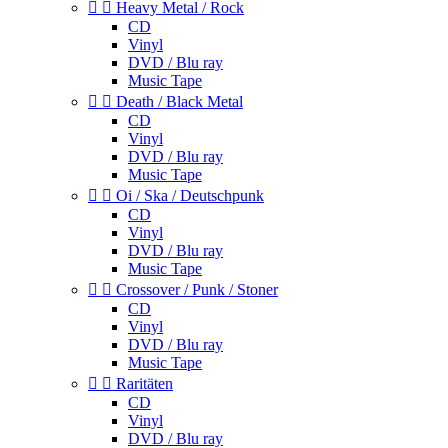


Heavy Metal / Rock
CD
Vinyl
DVD / Blu ray
Music Tape


Death / Black Metal
CD
Vinyl
DVD / Blu ray
Music Tape


Oi / Ska / Deutschpunk
CD
Vinyl
DVD / Blu ray
Music Tape


Crossover / Punk / Stoner
CD
Vinyl
DVD / Blu ray
Music Tape


Raritäten
CD
Vinyl
DVD / Blu ray