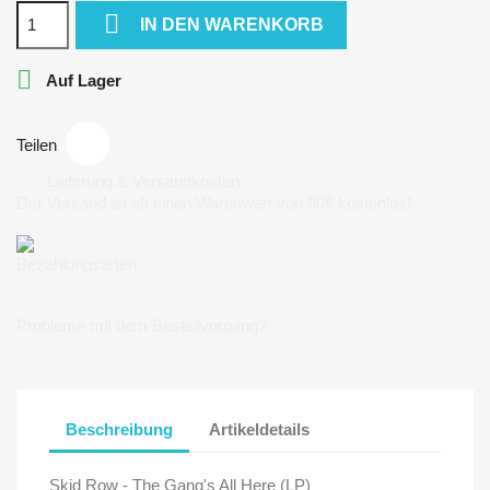

IN DEN WARENKORB

Auf Lager
Teilen
Lieferung & Versandkosten
Der Versand ist ab einen Warenwert von 50€ kostenlos!
Bezahlungsarten
Probleme mit dem Bestellvorgang?
Beschreibung
Artikeldetails
Skid Row - The Gang's All Here (LP)