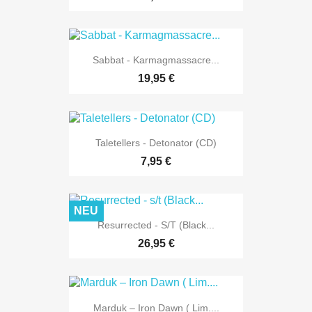
Sabbat - Karmagmassacre...
19,95 €
Taletellers - Detonator (CD)
7,95 €
NEU
Resurrected - S/t (Black...
26,95 €
Marduk – Iron Dawn ( Lim....