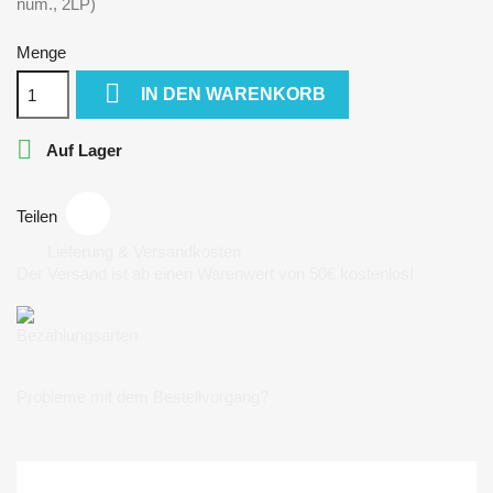
num., 2LP)
Menge

IN DEN WARENKORB

Auf Lager
Teilen
Lieferung & Versandkosten
Der Versand ist ab einen Warenwert von 50€ kostenlos!
Bezahlungsarten
Probleme mit dem Bestellvorgang?