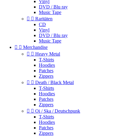
Vinyl
DVD / Blu ray
Music Tape


Raritäten
CD
Vinyl
DVD / Blu ray
Music Tape


Merchandise


Heavy Metal
T-Shirts
Hoodies
Patches
Zippers


Death / Black Metal
T-Shirts
Hoodies
Patches
Zippers


Oi / Ska / Deutschpunk
T-Shirts
Hoodies
Patches
Zippers