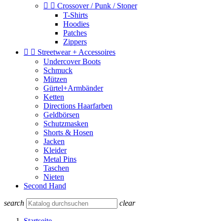


Crossover / Punk / Stoner
T-Shirts
Hoodies
Patches
Zippers


Streetwear + Accessoires
Undercover Boots
Schmuck
Mützen
Gürtel+Armbänder
Ketten
Directions Haarfarben
Geldbörsen
Schutzmasken
Shorts & Hosen
Jacken
Kleider
Metal Pins
Taschen
Nieten
Second Hand
search
clear
Startseite