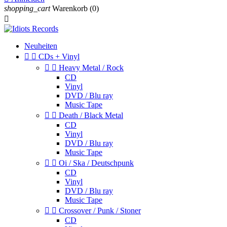
shopping_cart
Warenkorb
(0)

Neuheiten


CDs + Vinyl


Heavy Metal / Rock
CD
Vinyl
DVD / Blu ray
Music Tape


Death / Black Metal
CD
Vinyl
DVD / Blu ray
Music Tape


Oi / Ska / Deutschpunk
CD
Vinyl
DVD / Blu ray
Music Tape


Crossover / Punk / Stoner
CD