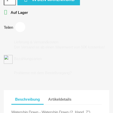

Auf Lager
Teilen
Lieferung & Versandkosten
Der Versand ist ab einen Warenwert von 50€ kostenlos!
Bezahlungsarten
Probleme mit dem Bestellvorgang?
Beschreibung
Artikeldetails
Watership Down - Watership Down (2. Hand, 7")