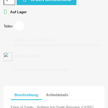

Auf Lager
Teilen
Lieferung & Versandkosten
Der Versand ist ab einen Warenwert von 50€ kostenlos!
Bezahlungsarten
Probleme mit dem Bestellvorgang?
Beschreibung
Artikeldetails
Edge of Sanity - Nothing but Death Remains (LP,RE)