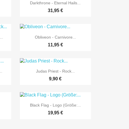

Vorschau
Darkthrone - Eternal Hails...
31,95 €

Vorschau
..
Obliveon - Carnivore...
11,95 €

Vorschau
..
Judas Priest - Rock...
9,90 €

Vorschau
.
Black Flag - Logo (Größe:...
19,95 €