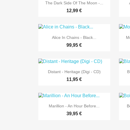

Vorschau
The Dark Side Of The Moon -...
12,99 €

Vorschau
Alice In Chains - Black...
Mo
99,95 €

Vorschau
Distant - Heritage (Digi - CD)
B
11,95 €

Vorschau
Marillion - An Hour Before...
B
39,95 €