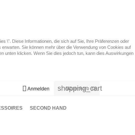
 \". Diese Informationen, die sich auf Sie, Ihre Präferenzen oder
 es erwarten. Sie können mehr über die Verwendung von Cookies auf
ten unten klicken. Wenn Sie dies jedoch tun, kann dies Auswirkungen
shopping_cart

Warenkorb
(0)
Anmelden
ESSOIRES
SECOND HAND