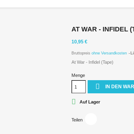
AT WAR - INFIDEL (
10,95 €
Bruttopreis
ohne Versandkosten
Li
At War - Infidel (Tape)
Menge

IN DEN WA

Auf Lager
Teilen