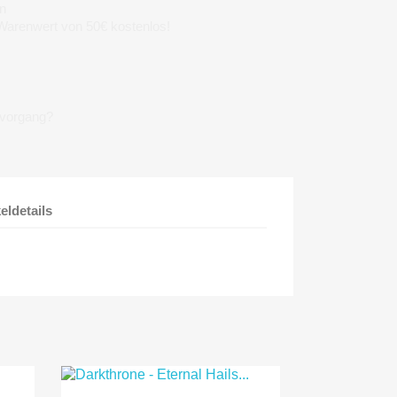
n
 Warenwert von 50€ kostenlos!
lvorgang?
keldetails