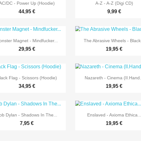


Vorschau
Vorschau
AC/DC - Power Up (Hoodie)
A-Z - A-Z (Digi CD)
44,95 €
9,99 €


Vorschau
Vorschau
nster Magnet - Mindfucker...
The Abrasive Wheels - Black.
29,95 €
19,95 €


Vorschau
Vorschau
lack Flag - Scissors (Hoodie)
Nazareth - Cinema (II.Hand.
34,95 €
19,95 €


Vorschau
Vorschau
ob Dylan - Shadows In The...
Enslaved - Axioma Ethica..
7,95 €
19,95 €