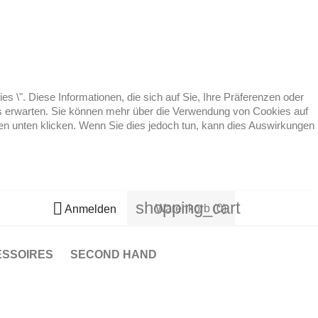
 \". Diese Informationen, die sich auf Sie, Ihre Präferenzen oder
 es erwarten. Sie können mehr über die Verwendung von Cookies auf
ten unten klicken. Wenn Sie dies jedoch tun, kann dies Auswirkungen
shopping_cart

Warenkorb
(0)
Anmelden
ESSOIRES
SECOND HAND