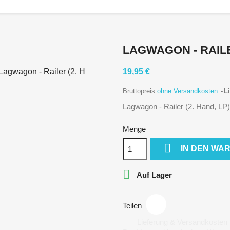
LAGWAGON - RAILER
19,95 €
Bruttopreis
ohne Versandkosten
Li
Lagwagon - Railer (2. Hand, LP)
Menge

IN DEN WA

Auf Lager
Teilen
Lieferung & Versandkosten