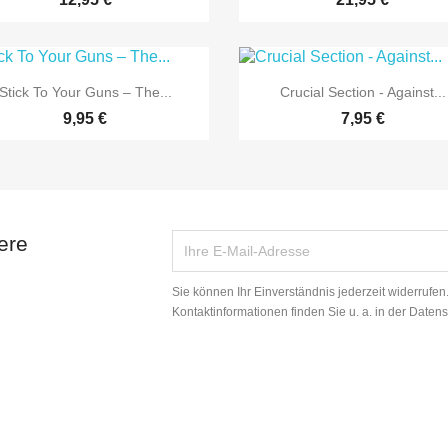


Vorschau
Vorschau
Stick To Your Guns – The...
Crucial Section - Against...
9,95 €
7,95 €
ere
Sie können Ihr Einverständnis jederzeit widerrufe
Kontaktinformationen finden Sie u. a. in der Daten