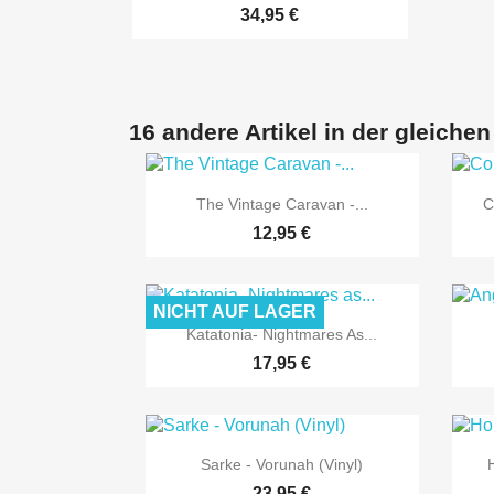
34,95 €
16 andere Artikel in der gleichen

Vorschau
The Vintage Caravan -...
C
12,95 €
NICHT AUF LAGER

Vorschau
Katatonia- Nightmares As...
17,95 €

Vorschau
Sarke - Vorunah (Vinyl)
23,95 €