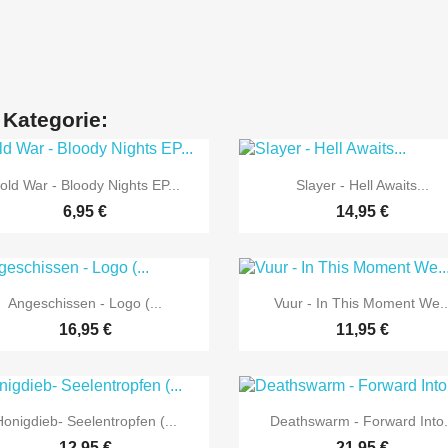
 Kategorie:


Vorschau
Vorschau
old War - Bloody Nights EP...
Slayer - Hell Awaits...
6,95 €
14,95 €


Vorschau
Vorschau
Angeschissen - Logo (...
Vuur - In This Moment We..
16,95 €
11,95 €


Vorschau
Vorschau
Honigdieb- Seelentropfen (...
Deathswarm - Forward Into.
12,95 €
21,95 €