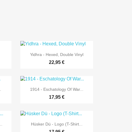

Vorschau
Yidhra - Hexed, Double Vinyl
22,95 €

Vorschau
.
1914 - Eschatology Of War...
17,95 €

Vorschau
..
Hüsker Dü - Logo (T-Shirt...
17,95 €