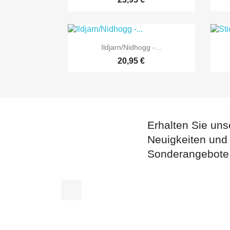

Vorschau
Ildjarn/Nidhogg -...
20,95 €
Erhalten Sie uns
Neuigkeiten und
Sonderangebote
Facebook