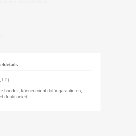
wert von 50€ kostenlos!
ng?
keldetails
, LP)
 handelt, können nicht dafür garantieren,
 funktioniert!