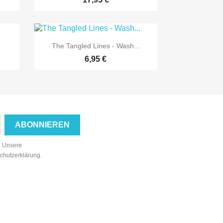

Vorschau
The Tangled Lines - Wash...
6,95 €
n. Unsere
schutzerklärung.