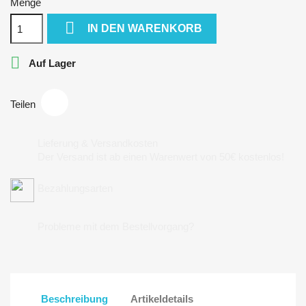
Menge

IN DEN WARENKORB

Auf Lager
Teilen
Lieferung & Versandkosten
Der Versand ist ab einen Warenwert von 50€ kostenlos!
Bezahlungsarten
Probleme mit dem Bestellvorgang?
Beschreibung
Artikeldetails