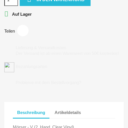

Auf Lager
Teilen
Lieferung & Versandkosten
Der Versand ist ab einen Warenwert von 50€ kostenlos!
Bezahlungsarten
Probleme mit dem Bestellvorgang?
Beschreibung
Artikeldetails
Mörser - V (2. Hand, Clear Vinyl)