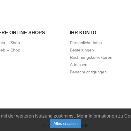
ERE ONLINE SHOPS
IHR KONTO
ots -- Shop
Persönliche Infos
ieb -- Shop
Bestellungen
Rechnungskorrekturen
Adressen
Benachrichtigungen
it der weiteren Nutzung zustimmst. Mehr Informationen zu Coo
Alles erlauben
© 2026 - Idiots Records