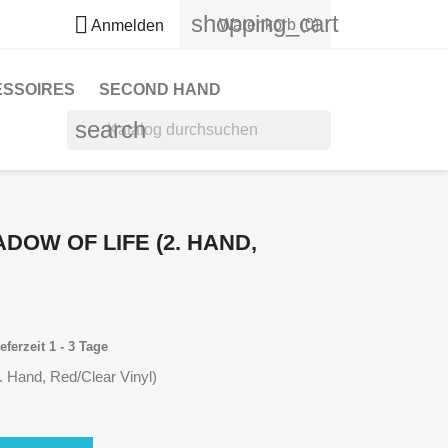
shopping_cart

Warenkorb
(0)
Anmelden
ESSOIRES
SECOND HAND
search
DOW OF LIFE (2. HAND,
eferzeit 1 - 3 Tage
. Hand, Red/Clear Vinyl)