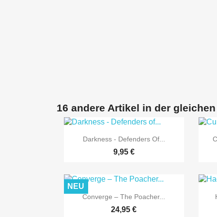
16 andere Artikel in der gleichen

Vorschau
Darkness - Defenders Of...
C
9,95 €
NEU

Vorschau
Converge ‎– The Poacher...
24,95 €