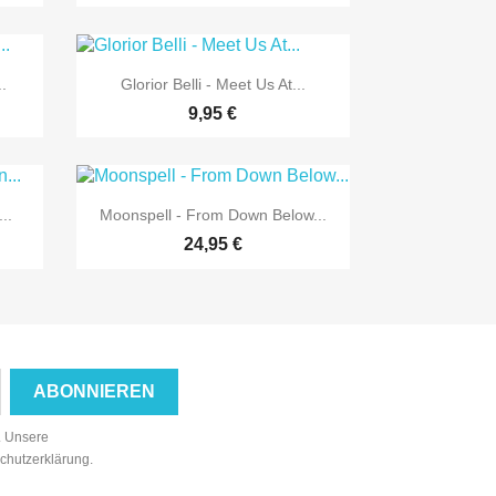

Vorschau
.
Glorior Belli - Meet Us At...
9,95 €

Vorschau
..
Moonspell - From Down Below...
24,95 €
n. Unsere
schutzerklärung.