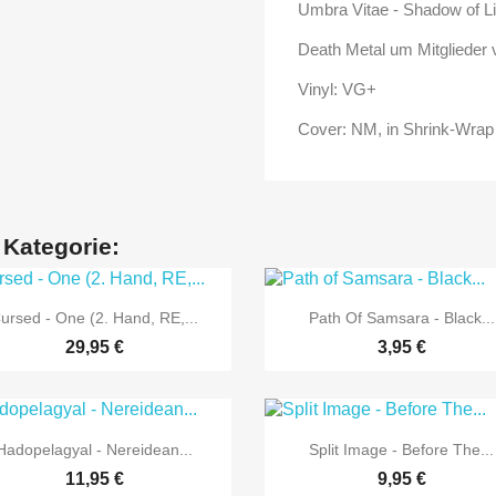
Umbra Vitae - Shadow of Li
Death Metal um Mitglieder
Vinyl: VG+
Cover: NM, in Shrink-Wrap
 Kategorie:


Vorschau
Vorschau
ursed - One (2. Hand, RE,...
Path Of Samsara - Black...
29,95 €
3,95 €


Vorschau
Vorschau
Hadopelagyal - Nereidean...
Split Image - Before The...
11,95 €
9,95 €