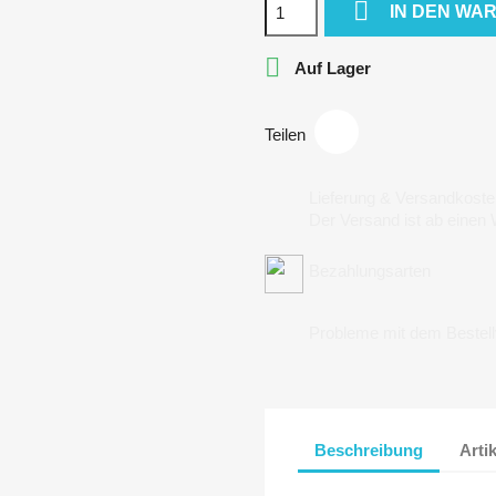

IN DEN WA

Auf Lager
Teilen
Lieferung & Versandkoste
Der Versand ist ab einen
Bezahlungsarten
Probleme mit dem Bestel
Beschreibung
Arti