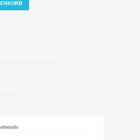
RENKORB
n
 Warenwert von 50€ kostenlos!
lvorgang?
keldetails