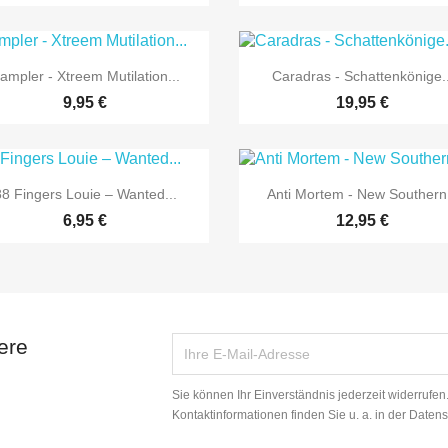


Vorschau
Vorschau
ampler - Xtreem Mutilation...
Caradras - Schattenkönige..
9,95 €
19,95 €


Vorschau
Vorschau
88 Fingers Louie – Wanted...
Anti Mortem - New Southern.
6,95 €
12,95 €
ere
Sie können Ihr Einverständnis jederzeit widerrufe
Kontaktinformationen finden Sie u. a. in der Daten