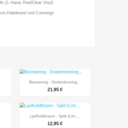
fe (2. Hand, Red/Clear Vinyl)
 von Hatebreed und Converge

Vorschau
Bezwering - Dodenkroning...
21,95 €

Vorschau
Lja/Koldbrann - Split (Lim....
12,95 €