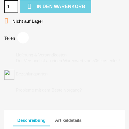

IN DEN WARENKORB

Nicht auf Lager
Teilen
Lieferung & Versandkosten
Der Versand ist ab einen Warenwert von 50€ kostenlos!
Bezahlungsarten
Probleme mit dem Bestellvorgang?
Beschreibung
Artikeldetails